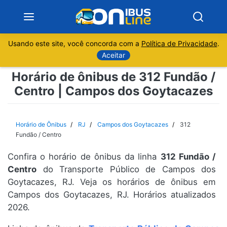
Usando este site, você concorda com a
Política de Privacidade
.
Notícias
Aceitar
Horário de ônibus de 312 Fundão /
Sobre
Centro | Campos dos Goytacazes
Minas Gerais
Horário de Ônibus
RJ
Campos dos Goytacazes
312
São Paulo
Fundão / Centro
Confira o horário de ônibus da linha
312 Fundão /
Rio de Janeiro
Centro
do Transporte Público de Campos dos
Goytacazes, RJ. Veja os horários de ônibus em
Espírito Santo
Campos dos Goytacazes, RJ. Horários atualizados
2026.
Paraná