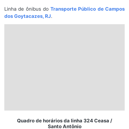
Santa Catarina
Linha de ônibus do
Transporte Público de Campos
dos Goytacazes, RJ
.
Rio Grande do Sul
Centro-Oeste
Nordeste
Norte
© 2026 Viva City Serviços Digitais Ltda. Todos os direitos reservados.
Quadro de horários da linha 324 Ceasa /
Santo Antônio