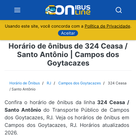
Usando este site, você concorda com a
Política de Privacidade
.
Notícias
Aceitar
Horário de ônibus de 324 Ceasa /
Sobre
Santo Antônio | Campos dos
Goytacazes
Minas Gerais
São Paulo
Horário de Ônibus
RJ
Campos dos Goytacazes
324 Ceasa
/ Santo Antônio
Rio de Janeiro
Confira o horário de ônibus da linha
324 Ceasa /
Santo Antônio
do Transporte Público de Campos
Espírito Santo
dos Goytacazes, RJ. Veja os horários de ônibus em
Campos dos Goytacazes, RJ. Horários atualizados
Paraná
2026.