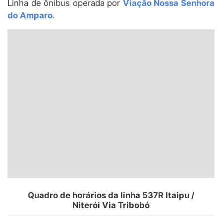
Linha de ônibus operada por
Viação Nossa Senhora
Santa Catarina
do Amparo
.
Rio Grande do Sul
Centro-Oeste
Nordeste
Norte
© 2026 Viva City Serviços Digitais Ltda. Todos os direitos reservados.
Quadro de horários da linha 537R Itaipu /
Niterói Via Tribobó