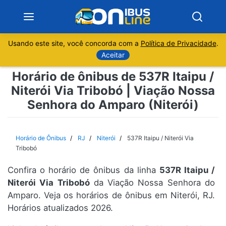
Usando este site, você concorda com a
Política de Privacidade
.
Notícias
Aceitar
Horário de ônibus de 537R Itaipu /
Sobre
Niterói Via Tribobó | Viação Nossa
Senhora do Amparo (Niterói)
Minas Gerais
São Paulo
Horário de Ônibus
RJ
Niterói
537R Itaipu / Niterói Via
Tribobó
Rio de Janeiro
Confira o horário de ônibus da linha
537R Itaipu /
Niterói Via Tribobó
da Viação Nossa Senhora do
Espírito Santo
Amparo. Veja os horários de ônibus em Niterói, RJ.
Horários atualizados 2026.
Paraná