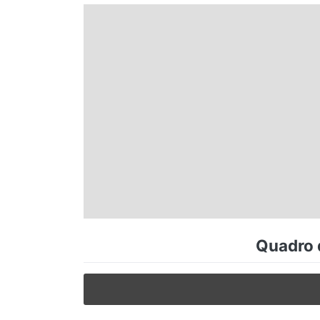
Espírito Santo
Paraná
Santa Catarina
Rio Grande do Sul
Centro-Oeste
Quadro d
Nordeste
Norte