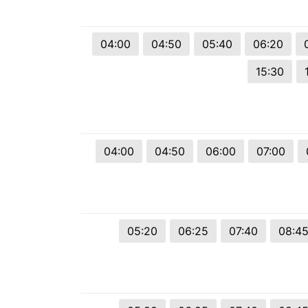
© 2026 Viva City Serviços Digitais Ltda. Todos os direitos reservado
04:00
04:50
05:40
06:20
15:30
04:00
04:50
06:00
07:00
05:20
06:25
07:40
08:4