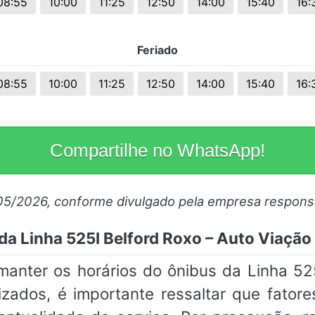
08:55
10:00
11:25
12:50
14:00
15:40
16:
Feriado
08:55
10:00
11:25
12:50
14:00
15:40
16:
Compartilhe no WhatsApp!
05/2026, conforme divulgado pela empresa respons
da Linha 525I Belford Roxo – Auto Viação
ter os horários do ônibus da Linha 525
lizados, é importante ressaltar que fato