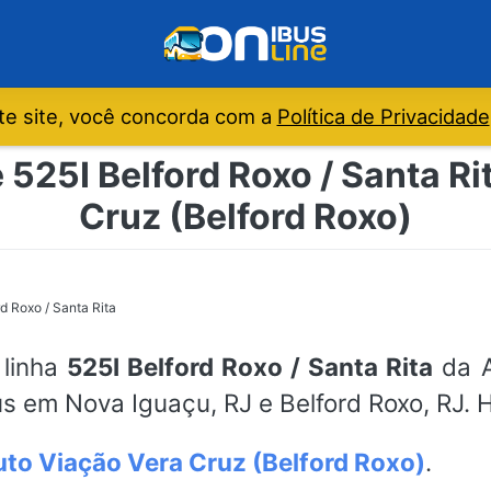
e site, você concorda com a
Política de Privacidade
 525I Belford Roxo / Santa Ri
Cruz (Belford Roxo)
rd Roxo / Santa Rita
 linha
525I Belford Roxo / Santa Rita
da A
us em Nova Iguaçu, RJ e Belford Roxo, RJ. 
to Viação Vera Cruz (Belford Roxo)
.