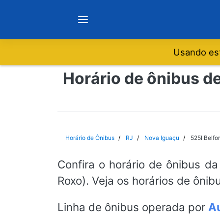
Usando est
Notícias
Horário de ônibus de
Sobre
Minas Gerais
Horário de Ônibus
RJ
Nova Iguaçu
525I Belfo
São Paulo
Confira o horário de ônibus da
Roxo). Veja os horários de ônib
Rio de Janeiro
Linha de ônibus operada por
Au