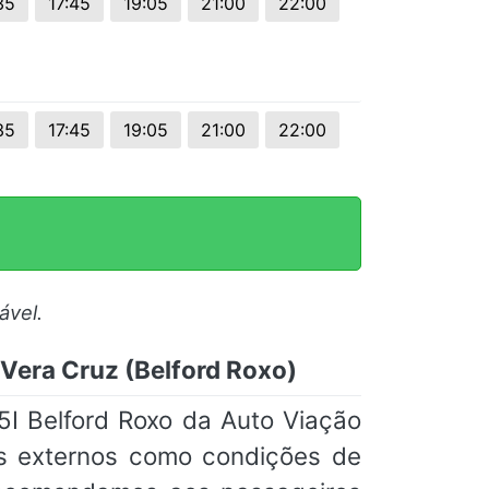
35
17:45
19:05
21:00
22:00
35
17:45
19:05
21:00
22:00
ável.
 Vera Cruz (Belford Roxo)
I Belford Roxo da Auto Viação
res externos como condições de