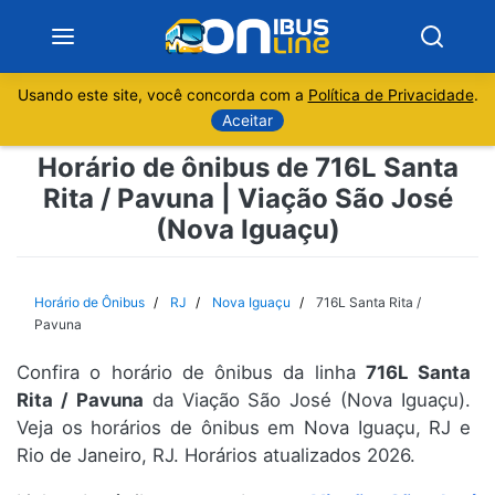
Usando este site, você concorda com a
Política de Privacidade
.
Notícias
Aceitar
Horário de ônibus de 716L Santa
Sobre
Rita / Pavuna | Viação São José
(Nova Iguaçu)
Minas Gerais
São Paulo
Horário de Ônibus
RJ
Nova Iguaçu
716L Santa Rita /
Pavuna
Rio de Janeiro
Confira o horário de ônibus da linha
716L Santa
Rita / Pavuna
da Viação São José (Nova Iguaçu).
Espírito Santo
Veja os horários de ônibus em Nova Iguaçu, RJ e
Rio de Janeiro, RJ. Horários atualizados 2026.
Paraná