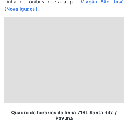
Linha de ônibus operada por
Viação São José
Santa Catarina
(Nova Iguaçu)
.
Rio Grande do Sul
Centro-Oeste
Nordeste
Norte
© 2026 Viva City Serviços Digitais Ltda. Todos os direitos reservados.
Quadro de horários da linha 716L Santa Rita /
Pavuna