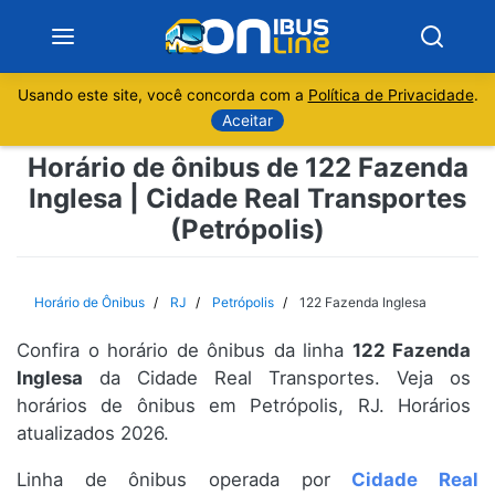
Usando este site, você concorda com a
Política de Privacidade
.
Notícias
Aceitar
Horário de ônibus de 122 Fazenda
Sobre
Inglesa | Cidade Real Transportes
(Petrópolis)
Minas Gerais
São Paulo
Horário de Ônibus
RJ
Petrópolis
122 Fazenda Inglesa
Rio de Janeiro
Confira o horário de ônibus da linha
122 Fazenda
Inglesa
da Cidade Real Transportes. Veja os
Espírito Santo
horários de ônibus em Petrópolis, RJ. Horários
atualizados 2026.
Paraná
Linha de ônibus operada por
Cidade Real