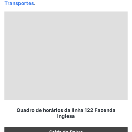
Transportes
.
Santa Catarina
Rio Grande do Sul
Centro-Oeste
Nordeste
Norte
© 2026 Viva City Serviços Digitais Ltda. Todos os direitos reservados.
Quadro de horários da linha 122 Fazenda
Inglesa