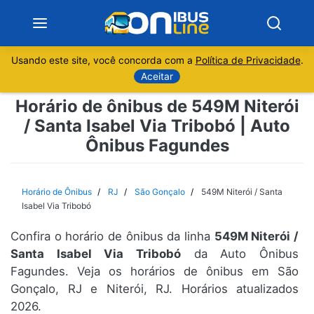
Usando este site, você concorda com a
Política de Privacidade
.
Notícias
Aceitar
Horário de ônibus de 549M Niterói
Sobre
/ Santa Isabel Via Tribobó | Auto
Ônibus Fagundes
Minas Gerais
São Paulo
Horário de Ônibus
RJ
São Gonçalo
549M Niterói / Santa
Isabel Via Tribobó
Rio de Janeiro
Confira o horário de ônibus da linha
549M Niterói /
Santa Isabel Via Tribobó
da Auto Ônibus
Espírito Santo
Fagundes. Veja os horários de ônibus em São
Gonçalo, RJ e Niterói, RJ. Horários atualizados
Paraná
2026.