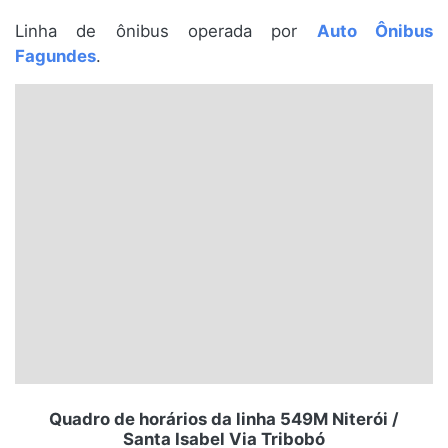
Santa Catarina
Linha de ônibus operada por
Auto Ônibus
Fagundes
.
Rio Grande do Sul
Centro-Oeste
Nordeste
Norte
© 2026 Viva City Serviços Digitais Ltda. Todos os direitos reservados.
Quadro de horários da linha 549M Niterói /
Santa Isabel Via Tribobó