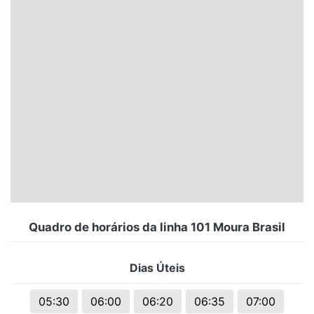
Santa Catarina
Rio Grande do Sul
Centro-Oeste
Nordeste
Norte
© 2026 Viva City Serviços Digitais Ltda. Todos os direitos reservados.
Quadro de horários da linha 101 Moura Brasil
Dias Úteis
05:30
06:00
06:20
06:35
07:00