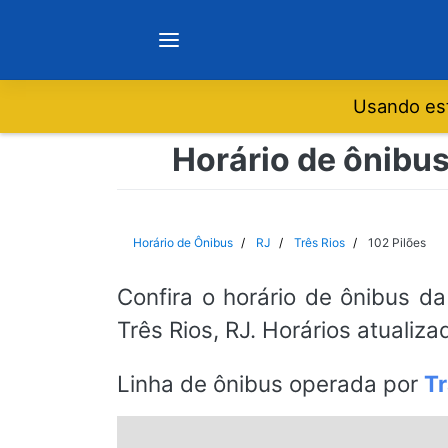
Usando est
Notícias
Horário de ônibus
Sobre
Horário de Ônibus
RJ
Três Rios
102 Pilões
Minas Gerais
Confira o horário de ônibus da
Três Rios, RJ. Horários atualiz
São Paulo
Linha de ônibus operada por
T
Rio de Janeiro