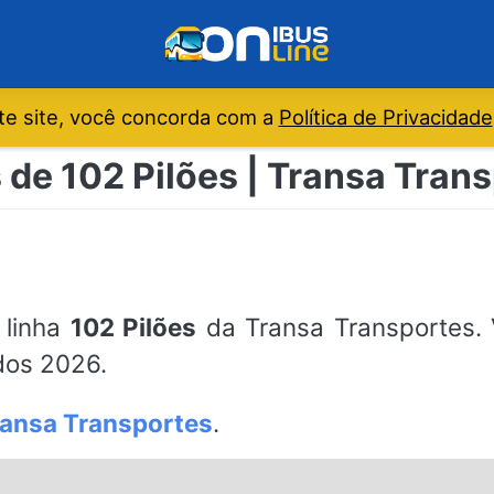
e site, você concorda com a
Política de Privacidade
 de 102 Pilões | Transa Trans
 linha
102 Pilões
da Transa Transportes. 
ados 2026.
ransa Transportes
.