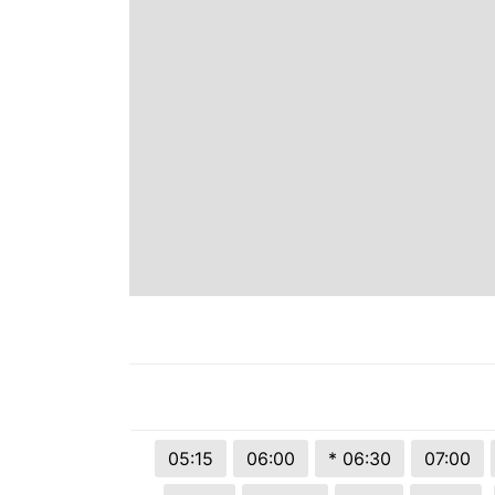
Espírito Santo
Paraná
Santa Catarina
Rio Grande do Sul
Centro-Oeste
Nordeste
Norte
05:15
06:00
* 06:30
07:00