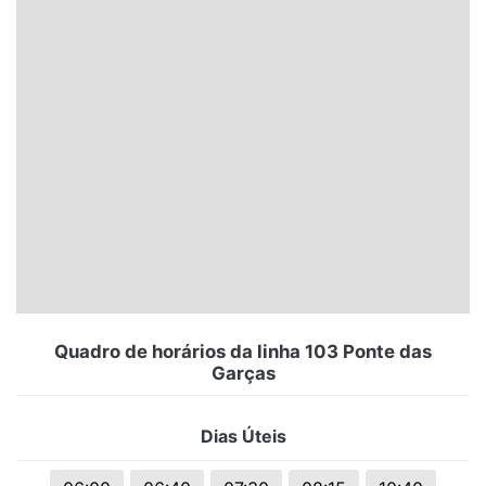
Santa Catarina
Rio Grande do Sul
Centro-Oeste
Nordeste
Norte
© 2026 Viva City Serviços Digitais Ltda. Todos os direitos reservados.
Quadro de horários da linha 103 Ponte das
Garças
Dias Úteis