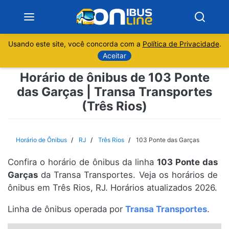
Usando este site, você concorda com a
Política de Privacidade
.
Notícias
Aceitar
Horário de ônibus de 103 Ponte
Sobre
das Garças | Transa Transportes
(Três Rios)
Minas Gerais
São Paulo
Horário de Ônibus
RJ
Três Rios
103 Ponte das Garças
Rio de Janeiro
Confira o horário de ônibus da linha
103 Ponte das
Garças
da Transa Transportes. Veja os horários de
Espírito Santo
ônibus em Três Rios, RJ. Horários atualizados 2026.
Linha de ônibus operada por
Transa Transportes
.
Paraná