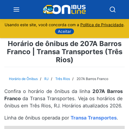
Usando este site, você concorda com a
Política de Privacidade
.
Notícias
Aceitar
Horário de ônibus de 207A Barros
Sobre
Franco | Transa Transportes (Três
Rios)
Minas Gerais
São Paulo
Horário de Ônibus
RJ
Três Rios
207A Barros Franco
Rio de Janeiro
Confira o horário de ônibus da linha
207A Barros
Franco
da Transa Transportes. Veja os horários de
Espírito Santo
ônibus em Três Rios, RJ. Horários atualizados 2026.
Linha de ônibus operada por
Transa Transportes
.
Paraná