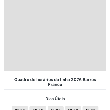
Santa Catarina
Rio Grande do Sul
Centro-Oeste
Nordeste
Norte
© 2026 Viva City Serviços Digitais Ltda. Todos os direitos reservados.
Quadro de horários da linha 207A Barros
Franco
Dias Úteis