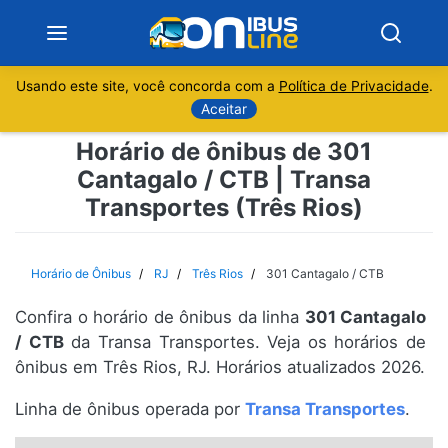
Usando este site, você concorda com a
Política de Privacidade
.
Notícias
Aceitar
Horário de ônibus de 301
Sobre
Cantagalo / CTB | Transa
Transportes (Três Rios)
Minas Gerais
São Paulo
Horário de Ônibus
RJ
Três Rios
301 Cantagalo / CTB
Rio de Janeiro
Confira o horário de ônibus da linha
301 Cantagalo
/ CTB
da Transa Transportes. Veja os horários de
Espírito Santo
ônibus em Três Rios, RJ. Horários atualizados 2026.
Linha de ônibus operada por
Transa Transportes
.
Paraná