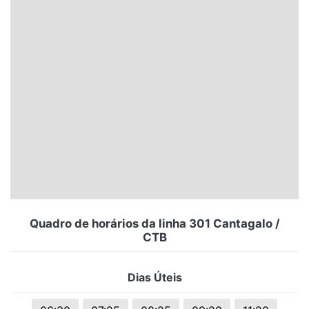
Santa Catarina
Rio Grande do Sul
Centro-Oeste
Nordeste
Norte
© 2026 Viva City Serviços Digitais Ltda. Todos os direitos reservados.
Quadro de horários da linha 301 Cantagalo /
CTB
Dias Úteis