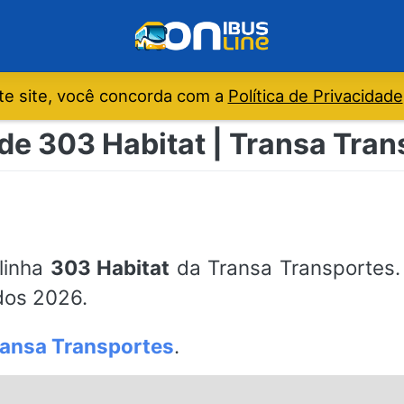
e site, você concorda com a
Política de Privacidade
de 303 Habitat | Transa Tran
 linha
303 Habitat
da Transa Transportes. 
ados 2026.
ransa Transportes
.