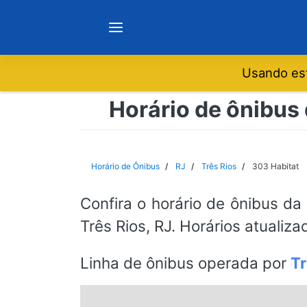
Usando est
Notícias
Horário de ônibus 
Sobre
Horário de Ônibus
RJ
Três Rios
303 Habitat
Minas Gerais
Confira o horário de ônibus da
Três Rios, RJ. Horários atualiz
São Paulo
Linha de ônibus operada por
T
Rio de Janeiro