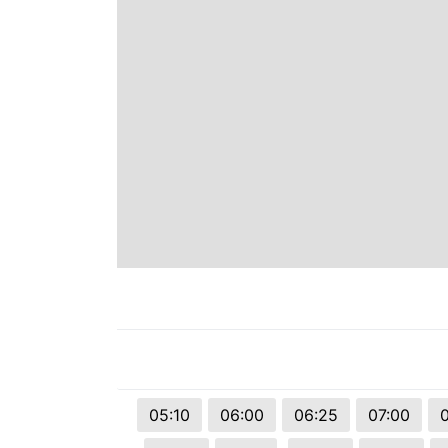
Espírito Santo
Paraná
Santa Catarina
Rio Grande do Sul
Centro-Oeste
Nordeste
Norte
05:10
06:00
06:25
07:00