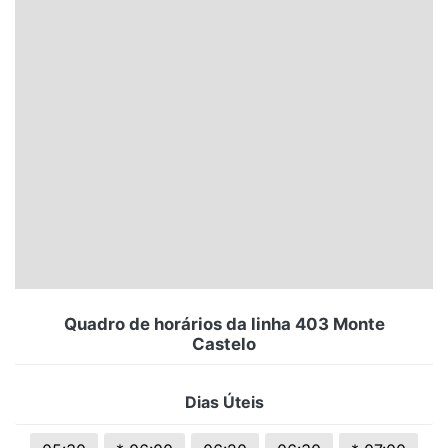
Santa Catarina
Rio Grande do Sul
Centro-Oeste
Nordeste
Norte
© 2026 Viva City Serviços Digitais Ltda. Todos os direitos reservados.
Quadro de horários da linha 403 Monte
Castelo
Dias Úteis