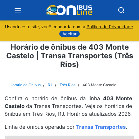
Usando este site, você concorda com a
Política de Privacidade
.
Notícias
Aceitar
Horário de ônibus de 403 Monte
Sobre
Castelo | Transa Transportes (Três
Rios)
Minas Gerais
São Paulo
Horário de Ônibus
RJ
Três Rios
403 Monte Castelo
Rio de Janeiro
Confira o horário de ônibus da linha
403 Monte
Castelo
da Transa Transportes. Veja os horários de
Espírito Santo
ônibus em Três Rios, RJ. Horários atualizados 2026.
Linha de ônibus operada por
Transa Transportes
.
Paraná