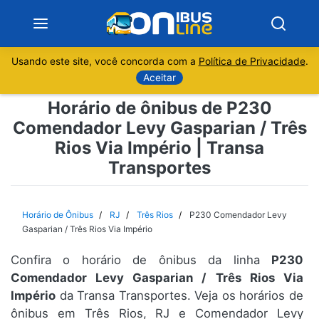
Usando este site, você concorda com a
Política de Privacidade
.
Notícias
Aceitar
Horário de ônibus de P230
Sobre
Comendador Levy Gasparian / Três
Rios Via Império | Transa
Minas Gerais
Transportes
São Paulo
Horário de Ônibus
RJ
Três Rios
P230 Comendador Levy
Rio de Janeiro
Gasparian / Três Rios Via Império
Espírito Santo
Confira o horário de ônibus da linha
P230
Comendador Levy Gasparian / Três Rios Via
Império
da Transa Transportes. Veja os horários de
Paraná
ônibus em Três Rios, RJ e Comendador Levy