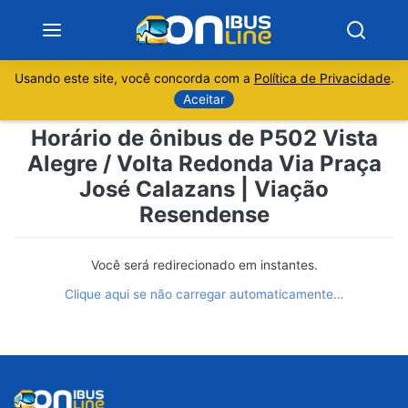
Usando este site, você concorda com a
Política de Privacidade
.
Notícias
Aceitar
Horário de ônibus de P502 Vista
Sobre
Alegre / Volta Redonda Via Praça
José Calazans | Viação
Minas Gerais
Resendense
São Paulo
Você será redirecionado em instantes.
Rio de Janeiro
Clique aqui se não carregar automaticamente…
Espírito Santo
Paraná