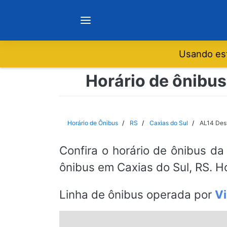
Usando est
Notícias
Horário de ônibus
Sobre
Horário de Ônibus
RS
Caxias do Sul
AL14 Des
Minas Gerais
Confira o horário de ônibus da
ônibus em Caxias do Sul, RS. H
São Paulo
Linha de ônibus operada por
Vi
Rio de Janeiro