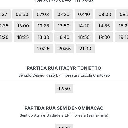
Sentido Desvio Rizzo EPI Floresta
s.
:37
06:50
07:03
07:20
07:40
08:00
08:
2:35
13:00
13:25
13:50
14:20
14:55
15:2
8:20
18:25
18:30
18:40
18:50
19:00
19:1
20:25
20:55
21:30
PARTIDA RUA ITACYR TONIETTO
Sentido Desvio Rizzo EPI Floresta / Escola Cristóvão
12:50
PARTIDA RUA SEM DENOMINACAO
Sentido Agrale Unidade 2 EPI Floresta (sexta-feira)