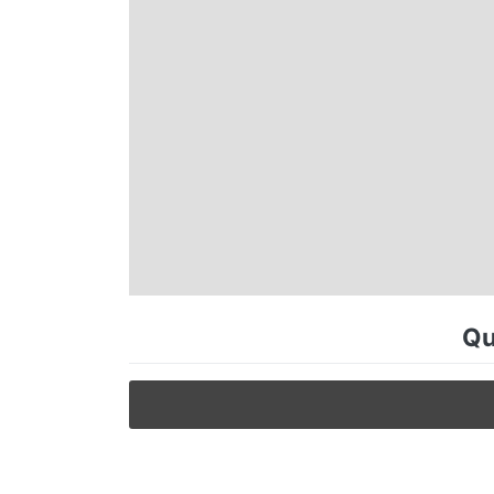
Espírito Santo
Paraná
Santa Catarina
Rio Grande do Sul
Centro-Oeste
Qu
Nordeste
Norte