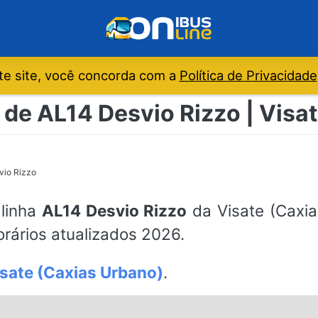
e site, você concorda com a
Política de Privacidade
 de AL14 Desvio Rizzo | Visa
vio Rizzo
 linha
AL14 Desvio Rizzo
da Visate (Caxia
orários atualizados 2026.
sate (Caxias Urbano)
.