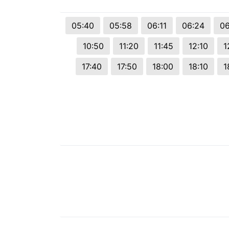
© 2026 Viva City Serviços Digitais Ltda. Todos os direitos reservado
05:40
05:58
06:11
06:24
06
10:50
11:20
11:45
12:10
1
17:40
17:50
18:00
18:10
1