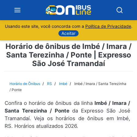
Usando este site, você concorda com a
Política de Privacidade
.
Notícias
Aceitar
Horário de ônibus de Imbé / Imara /
Sobre
Santa Terezinha / Ponte | Expresso
São José Tramandaí
Minas Gerais
São Paulo
Horário de Ônibus
RS
Imbé
Imbé / Imara / Santa Terezinha
/ Ponte
Rio de Janeiro
Confira o horário de ônibus da linha
Imbé / Imara /
Santa Terezinha / Ponte
da Expresso São José
Espírito Santo
Tramandaí. Veja os horários de ônibus em Imbé,
RS. Horários atualizados 2026.
Paraná