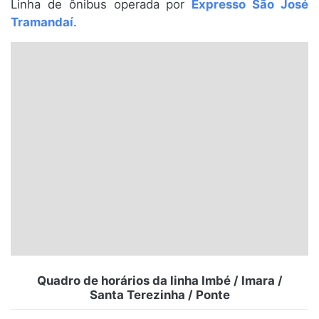
Linha de ônibus operada por
Expresso São José
Santa Catarina
Tramandaí
.
Rio Grande do Sul
Centro-Oeste
Nordeste
Norte
© 2026 Viva City Serviços Digitais Ltda. Todos os direitos reservados.
Quadro de horários da linha Imbé / Imara /
Santa Terezinha / Ponte