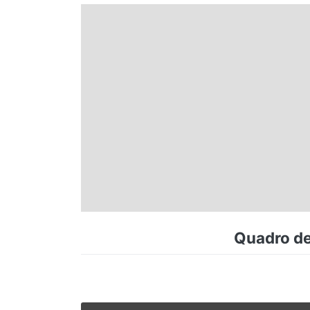
Espírito Santo
Paraná
Santa Catarina
Rio Grande do Sul
Centro-Oeste
Quadro de 
Nordeste
Norte