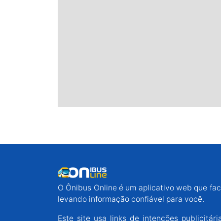
O Ônibus Online é um aplicativo web que faci
levando informação confiável para você.
Este site usa links de intenções publicit