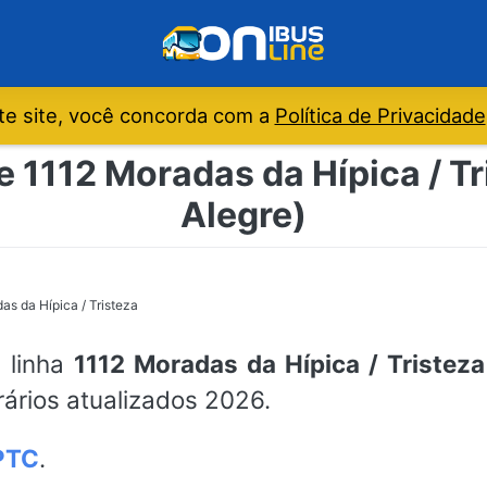
e site, você concorda com a
Política de Privacidade
e 1112 Moradas da Hípica / Tr
Alegre)
as da Hípica / Tristeza
a linha
1112 Moradas da Hípica / Tristeza
rários atualizados 2026.
PTC
.