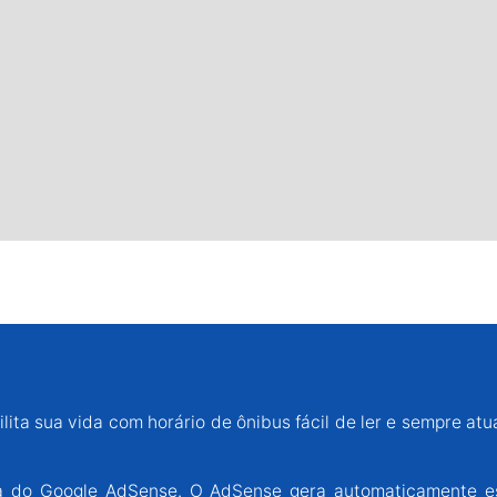
lita sua vida com horário de ônibus fácil de ler e sempre atu
ária do Google AdSense. O AdSense gera automaticamente e