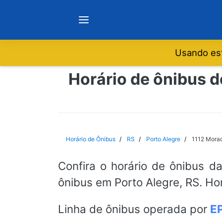
Usando est
Notícias
Horário de ônibus d
Sobre
Minas Gerais
Horário de Ônibus
RS
Porto Alegre
1112 Morad
São Paulo
Confira o horário de ônibus d
ônibus em Porto Alegre, RS. Ho
Rio de Janeiro
Linha de ônibus operada por
E