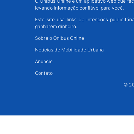
O Ônibus Online é um aplicativo web que faci
Espírito Santo
levando informação confiável para você.
Este site usa links de intenções publicit
Paraná
ganharem dinheiro.
Sobre o Ônibus Online
Santa Catarina
Notícias de Mobilidade Urbana
Anuncie
Rio Grande do Sul
Contato
Centro-Oeste
© 20
Nordeste
Norte