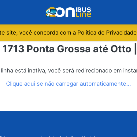
e site, você concorda com a
Política de Privacidade
 1713 Ponta Grossa até Otto 
 linha está inativa, você será redirecionado em insta
Clique aqui se não carregar automaticamente…