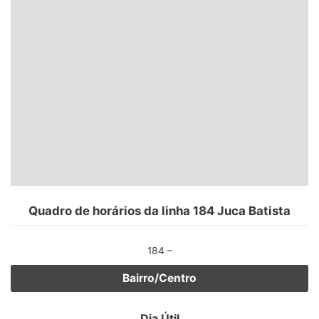
Santa Catarina
Rio Grande do Sul
Centro-Oeste
Nordeste
Norte
© 2026 Viva City Serviços Digitais Ltda. Todos os direitos reservados.
Quadro de horários da linha 184 Juca Batista
184 –
Bairro/Centro
Dia Útil