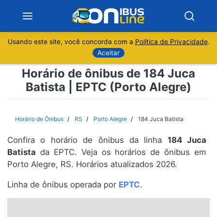
Usando este site, você concorda com a
Política de Privacidade
.
Notícias
Aceitar
Horário de ônibus de 184 Juca
Sobre
Batista | EPTC (Porto Alegre)
Minas Gerais
Horário de Ônibus
RS
Porto Alegre
184 Juca Batista
São Paulo
Confira o horário de ônibus da linha
184 Juca
Rio de Janeiro
Batista
da EPTC. Veja os horários de ônibus em
Porto Alegre, RS. Horários atualizados 2026.
Espírito Santo
Linha de ônibus operada por
EPTC
.
Paraná