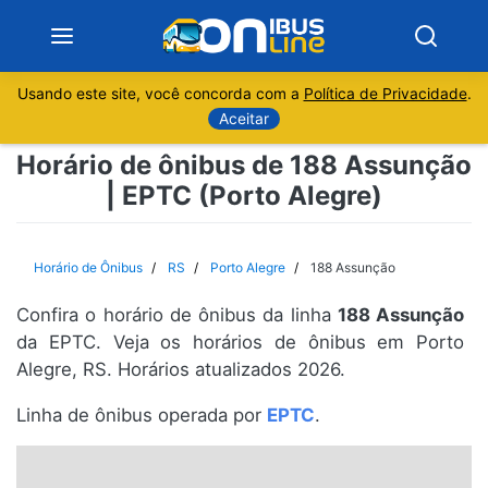
Usando este site, você concorda com a
Política de Privacidade
.
Notícias
Aceitar
Horário de ônibus de 188 Assunção
Sobre
| EPTC (Porto Alegre)
Minas Gerais
Horário de Ônibus
RS
Porto Alegre
188 Assunção
São Paulo
Confira o horário de ônibus da linha
188 Assunção
Rio de Janeiro
da EPTC. Veja os horários de ônibus em Porto
Alegre, RS. Horários atualizados 2026.
Espírito Santo
Linha de ônibus operada por
EPTC
.
Paraná