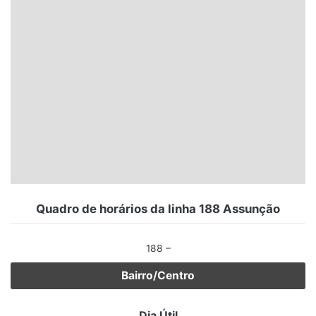
Santa Catarina
Rio Grande do Sul
Centro-Oeste
Nordeste
Norte
© 2026 Viva City Serviços Digitais Ltda. Todos os direitos reservados.
Quadro de horários da linha 188 Assunção
188 –
Bairro/Centro
Dia Útil