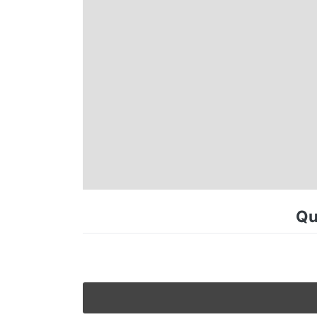
Espírito Santo
Paraná
Santa Catarina
Rio Grande do Sul
Centro-Oeste
Qu
Nordeste
Norte