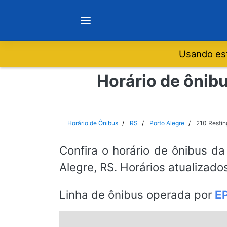
Usando est
Notícias
Horário de ônibu
Sobre
Horário de Ônibus
RS
Porto Alegre
210 Resti
Minas Gerais
Confira o horário de ônibus da
Alegre, RS. Horários atualizado
São Paulo
Linha de ônibus operada por
E
Rio de Janeiro