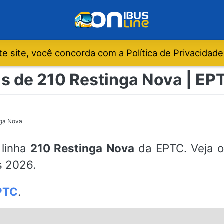
e site, você concorda com a
Política de Privacidade
s de 210 Restinga Nova | EP
nga Nova
 linha
210 Restinga Nova
da EPTC. Veja o
s 2026.
PTC
.