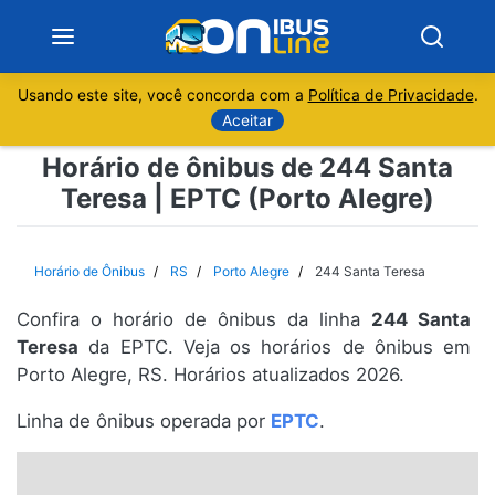
Usando este site, você concorda com a
Política de Privacidade
.
Notícias
Aceitar
Horário de ônibus de 244 Santa
Sobre
Teresa | EPTC (Porto Alegre)
Minas Gerais
Horário de Ônibus
RS
Porto Alegre
244 Santa Teresa
São Paulo
Confira o horário de ônibus da linha
244 Santa
Rio de Janeiro
Teresa
da EPTC. Veja os horários de ônibus em
Porto Alegre, RS. Horários atualizados 2026.
Espírito Santo
Linha de ônibus operada por
EPTC
.
Paraná