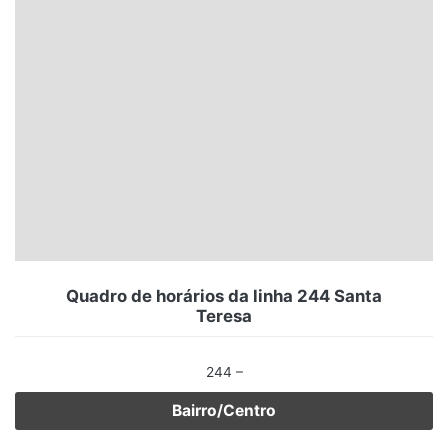
Santa Catarina
Rio Grande do Sul
Centro-Oeste
Nordeste
Norte
© 2026 Viva City Serviços Digitais Ltda. Todos os direitos reservados.
Quadro de horários da linha 244 Santa
Teresa
244 –
Bairro/Centro