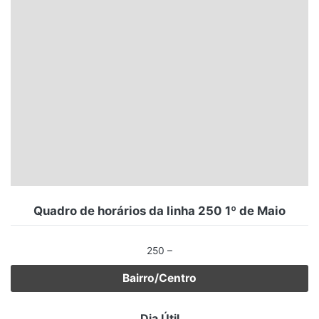
Santa Catarina
Rio Grande do Sul
Centro-Oeste
Nordeste
Norte
© 2026 Viva City Serviços Digitais Ltda. Todos os direitos reservados.
Quadro de horários da linha 250 1º de Maio
250 –
Bairro/Centro
Dia Útil