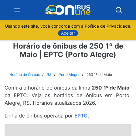
Usando este site, você concorda com a
Política de Privacidade
.
Notícias
Aceitar
Horário de ônibus de 250 1º de
Sobre
Maio | EPTC (Porto Alegre)
Minas Gerais
Horário de Ônibus
RS
Porto Alegre
250 1º de Maio
São Paulo
Confira o horário de ônibus da linha
250 1º de Maio
Rio de Janeiro
da EPTC. Veja os horários de ônibus em Porto
Alegre, RS. Horários atualizados 2026.
Espírito Santo
Linha de ônibus operada por
EPTC
.
Paraná