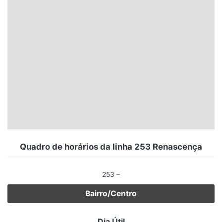
Santa Catarina
Rio Grande do Sul
Centro-Oeste
Nordeste
Norte
© 2026 Viva City Serviços Digitais Ltda. Todos os direitos reservados.
Quadro de horários da linha 253 Renascença
253 –
Bairro/Centro
Dia Útil