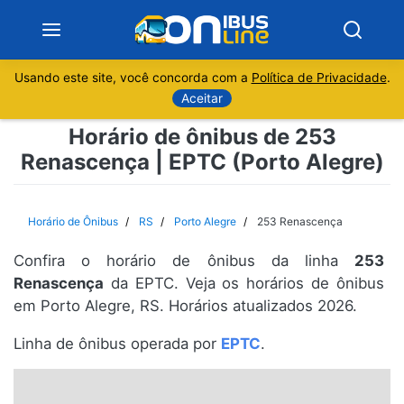
Usando este site, você concorda com a
Política de Privacidade
.
Notícias
Aceitar
Horário de ônibus de 253
Sobre
Renascença | EPTC (Porto Alegre)
Minas Gerais
Horário de Ônibus
RS
Porto Alegre
253 Renascença
São Paulo
Confira o horário de ônibus da linha
253
Rio de Janeiro
Renascença
da EPTC. Veja os horários de ônibus
em Porto Alegre, RS. Horários atualizados 2026.
Espírito Santo
Linha de ônibus operada por
EPTC
.
Paraná