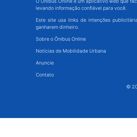
O Ônibus Online é um aplicativo web que faci
Espírito Santo
levando informação confiável para você.
Este site usa links de intenções publicit
Paraná
ganharem dinheiro.
Sobre o Ônibus Online
Santa Catarina
Notícias de Mobilidade Urbana
Anuncie
Rio Grande do Sul
Contato
Centro-Oeste
© 20
Nordeste
Norte