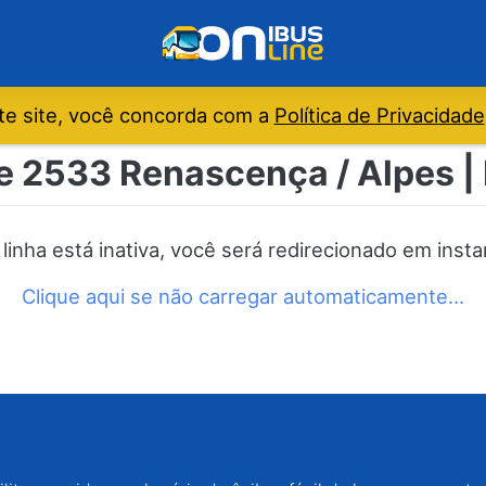
e site, você concorda com a
Política de Privacidade
e 2533 Renascença / Alpes |
 linha está inativa, você será redirecionado em insta
Clique aqui se não carregar automaticamente…