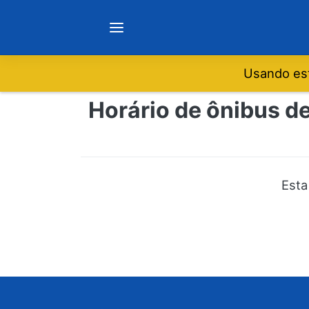
Usando est
Notícias
Horário de ônibus de
Sobre
Minas Gerais
Esta
São Paulo
Rio de Janeiro