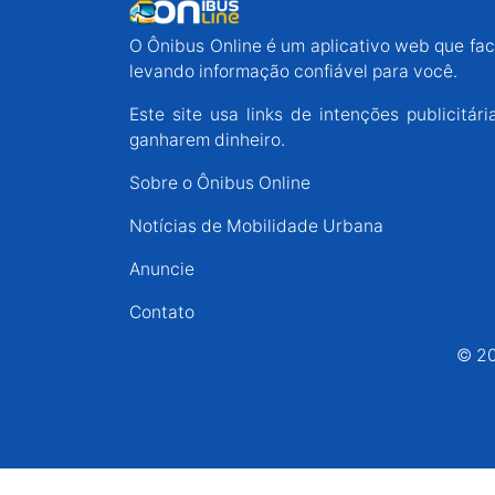
Espírito Santo
O Ônibus Online é um aplicativo web que faci
levando informação confiável para você.
Paraná
Este site usa links de intenções publicit
ganharem dinheiro.
Santa Catarina
Sobre o Ônibus Online
Notícias de Mobilidade Urbana
Rio Grande do Sul
Anuncie
Centro-Oeste
Contato
© 20
Nordeste
Norte