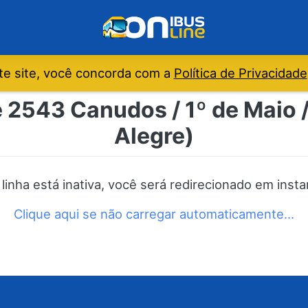
e site, você concorda com a
Política de Privacidade
 2543 Canudos / 1º de Maio /
Alegre)
 linha está inativa, você será redirecionado em insta
Clique aqui se não carregar automaticamente…