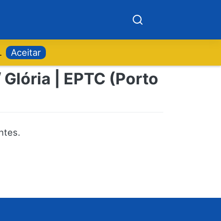
.
Aceitar
 Glória | EPTC (Porto
ntes.