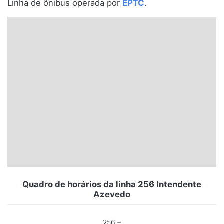
Linha de ônibus operada por
EPTC
.
Santa Catarina
Rio Grande do Sul
Centro-Oeste
Nordeste
Norte
© 2026 Viva City Serviços Digitais Ltda. Todos os direitos reservados.
Quadro de horários da linha 256 Intendente
Azevedo
256 –