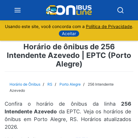
Usando este site, você concorda com a
Política de Privacidade
.
Notícias
Aceitar
Horário de ônibus de 256
Sobre
Intendente Azevedo | EPTC (Porto
Alegre)
Minas Gerais
São Paulo
Horário de Ônibus
RS
Porto Alegre
256 Intendente
Azevedo
Rio de Janeiro
Confira o horário de ônibus da linha
256
Intendente Azevedo
da EPTC. Veja os horários de
Espírito Santo
ônibus em Porto Alegre, RS. Horários atualizados
2026.
Paraná