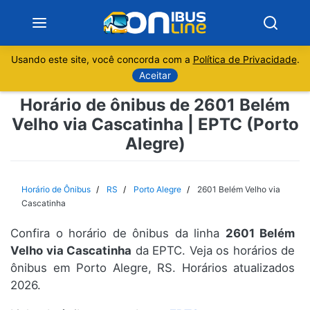
Usando este site, você concorda com a
Política de Privacidade
.
Notícias
Aceitar
Horário de ônibus de 2601 Belém
Sobre
Velho via Cascatinha | EPTC (Porto
Alegre)
Minas Gerais
São Paulo
Horário de Ônibus
RS
Porto Alegre
2601 Belém Velho via
Cascatinha
Rio de Janeiro
Confira o horário de ônibus da linha
2601 Belém
Velho via Cascatinha
da EPTC. Veja os horários de
Espírito Santo
ônibus em Porto Alegre, RS. Horários atualizados
2026.
Paraná