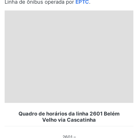
Linha de ônibus operada por
EPTC
.
Santa Catarina
Rio Grande do Sul
Centro-Oeste
Nordeste
Norte
© 2026 Viva City Serviços Digitais Ltda. Todos os direitos reservados.
Quadro de horários da linha 2601 Belém
Velho via Cascatinha
2601 –