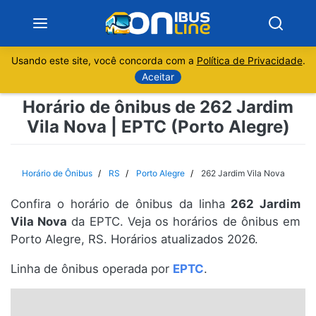
Usando este site, você concorda com a
Política de Privacidade
.
Notícias
Aceitar
Horário de ônibus de 262 Jardim
Sobre
Vila Nova | EPTC (Porto Alegre)
Minas Gerais
Horário de Ônibus
RS
Porto Alegre
262 Jardim Vila Nova
São Paulo
Confira o horário de ônibus da linha
262 Jardim
Rio de Janeiro
Vila Nova
da EPTC. Veja os horários de ônibus em
Porto Alegre, RS. Horários atualizados 2026.
Espírito Santo
Linha de ônibus operada por
EPTC
.
Paraná