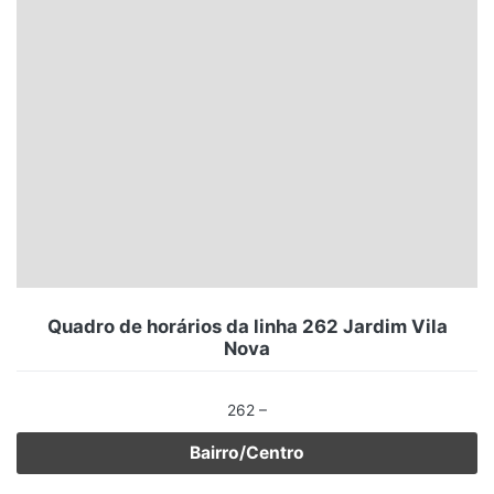
Santa Catarina
Rio Grande do Sul
Centro-Oeste
Nordeste
Norte
© 2026 Viva City Serviços Digitais Ltda. Todos os direitos reservados.
Quadro de horários da linha 262 Jardim Vila
Nova
262 –
Bairro/Centro