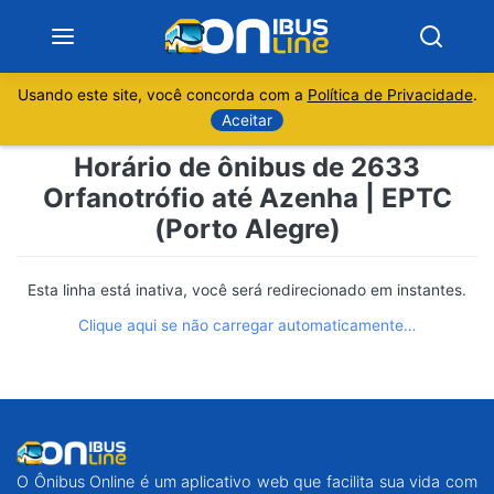
Usando este site, você concorda com a
Política de Privacidade
.
Notícias
Aceitar
Horário de ônibus de 2633
Sobre
Orfanotrófio até Azenha | EPTC
(Porto Alegre)
Minas Gerais
São Paulo
Esta linha está inativa, você será redirecionado em instantes.
Clique aqui se não carregar automaticamente…
Rio de Janeiro
Espírito Santo
Paraná
O Ônibus Online é um aplicativo web que facilita sua vida com