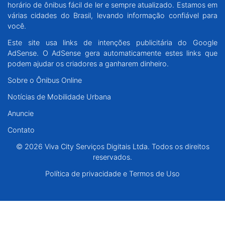
horário de ônibus fácil de ler e sempre atualizado. Estamos em
Santa Catarina
várias cidades do Brasil, levando informação confiável para
você.
Rio Grande do Sul
Este site usa links de intenções publicitária do Google
AdSense. O AdSense gera automaticamente estes links que
Centro-Oeste
podem ajudar os criadores a ganharem dinheiro.
Sobre o Ônibus Online
Nordeste
Notícias de Mobilidade Urbana
Anuncie
Norte
Contato
© 2026 Viva City Serviços Digitais Ltda. Todos os direitos reservados.
© 2026 Viva City Serviços Digitais Ltda. Todos os direitos
reservados.
Política de privacidade e Termos de Uso