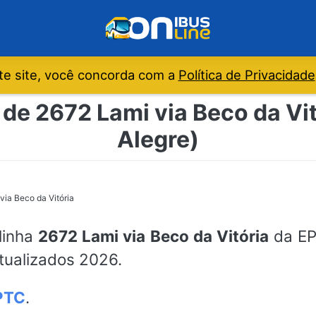
e site, você concorda com a
Política de Privacidade
 de 2672 Lami via Beco da Vit
Alegre)
via Beco da Vitória
 linha
2672 Lami via Beco da Vitória
da EPT
atualizados 2026.
PTC
.