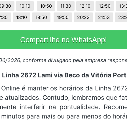
09:30
10:10
10:50
11:30
12:10
12:50
13:
7:30
18:10
18:50
19:50
20:23
21:53
23:
Compartilhe no WhatsApp!
/06/2026, conforme divulgado pela empresa respons
Linha 2672 Lami via Beco da Vitória Por
nline é manter os horários da Linha 2672 
 atualizados. Contudo, lembramos que fa
mente interferir na pontualidade. Rec
minutos para mais ou para menos do horá