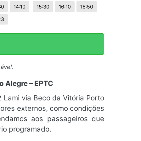
30
14:10
15:30
16:10
16:50
23
ável.
to Alegre – EPTC
Lami via Beco da Vitória Porto
tores externos, como condições
omendamos aos passageiros que
rio programado.