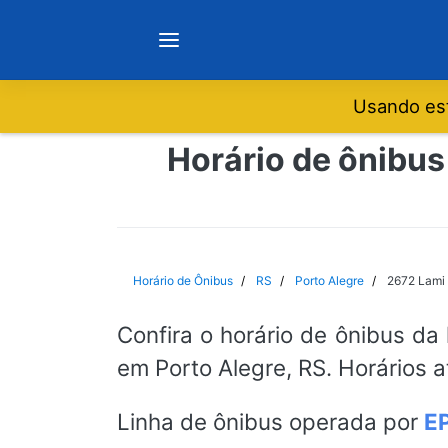
Usando est
Notícias
Horário de ônibus
Sobre
Minas Gerais
Horário de Ônibus
RS
Porto Alegre
2672 Lami 
São Paulo
Confira o horário de ônibus da
em Porto Alegre, RS. Horários 
Rio de Janeiro
Linha de ônibus operada por
E