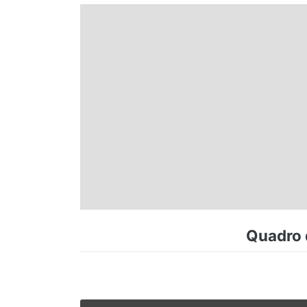
Espírito Santo
Paraná
Santa Catarina
Rio Grande do Sul
Centro-Oeste
Quadro d
Nordeste
Norte