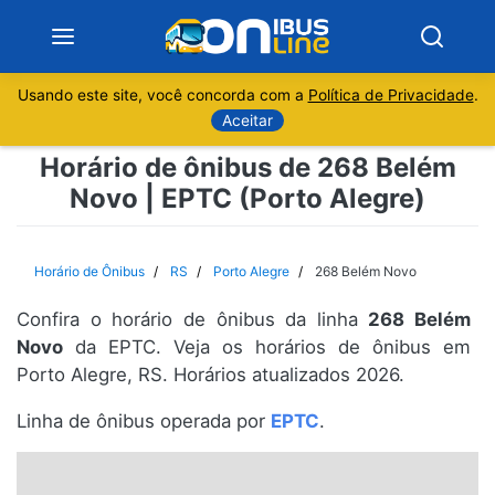
Usando este site, você concorda com a
Política de Privacidade
.
Notícias
Aceitar
Horário de ônibus de 268 Belém
Sobre
Novo | EPTC (Porto Alegre)
Minas Gerais
Horário de Ônibus
RS
Porto Alegre
268 Belém Novo
São Paulo
Confira o horário de ônibus da linha
268 Belém
Rio de Janeiro
Novo
da EPTC. Veja os horários de ônibus em
Porto Alegre, RS. Horários atualizados 2026.
Espírito Santo
Linha de ônibus operada por
EPTC
.
Paraná