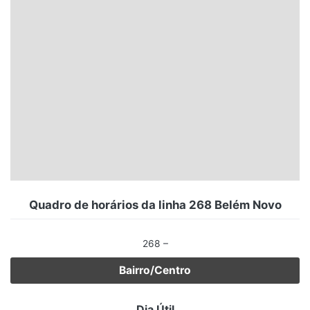
Santa Catarina
Rio Grande do Sul
Centro-Oeste
Nordeste
Norte
© 2026 Viva City Serviços Digitais Ltda. Todos os direitos reservados.
Quadro de horários da linha 268 Belém Novo
268 –
Bairro/Centro
Dia Útil