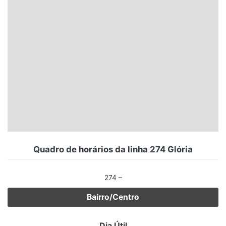
Santa Catarina
Rio Grande do Sul
Centro-Oeste
Nordeste
Norte
© 2026 Viva City Serviços Digitais Ltda. Todos os direitos reservados.
Quadro de horários da linha 274 Glória
274 –
Bairro/Centro
Dia Útil