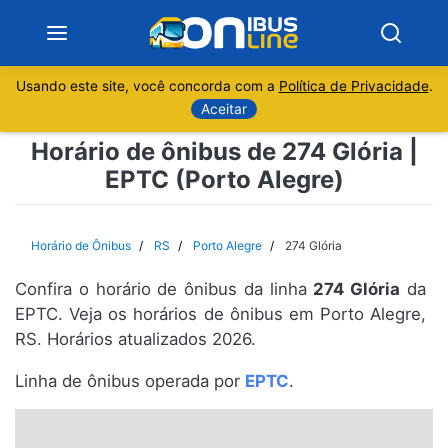
Usando este site, você concorda com a
Política de Privacidade
.
Notícias
Aceitar
Horário de ônibus de 274 Glória |
Sobre
EPTC (Porto Alegre)
Minas Gerais
Horário de Ônibus
RS
Porto Alegre
274 Glória
São Paulo
Confira o horário de ônibus da linha
274 Glória
da
Rio de Janeiro
EPTC. Veja os horários de ônibus em Porto Alegre,
RS. Horários atualizados 2026.
Espírito Santo
Linha de ônibus operada por
EPTC
.
Paraná