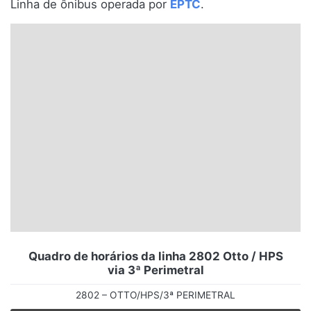
Linha de ônibus operada por
EPTC
.
Santa Catarina
Rio Grande do Sul
Centro-Oeste
Nordeste
Norte
© 2026 Viva City Serviços Digitais Ltda. Todos os direitos reservados.
Quadro de horários da linha 2802 Otto / HPS
via 3ª Perimetral
2802 – OTTO/HPS/3ª PERIMETRAL