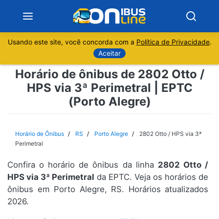
Usando este site, você concorda com a
Política de Privacidade
.
Notícias
Aceitar
Horário de ônibus de 2802 Otto /
Sobre
HPS via 3ª Perimetral | EPTC
(Porto Alegre)
Minas Gerais
São Paulo
Horário de Ônibus
RS
Porto Alegre
2802 Otto / HPS via 3ª
Perimetral
Rio de Janeiro
Confira o horário de ônibus da linha
2802 Otto /
HPS via 3ª Perimetral
da EPTC. Veja os horários de
Espírito Santo
ônibus em Porto Alegre, RS. Horários atualizados
2026.
Paraná