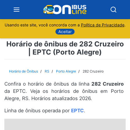
Usando este site, você concorda com a
Política de Privacidade
.
Notícias
Aceitar
Horário de ônibus de 282 Cruzeiro
Sobre
| EPTC (Porto Alegre)
Minas Gerais
Horário de Ônibus
RS
Porto Alegre
282 Cruzeiro
São Paulo
Confira o horário de ônibus da linha
282 Cruzeiro
Rio de Janeiro
da EPTC. Veja os horários de ônibus em Porto
Alegre, RS. Horários atualizados 2026.
Espírito Santo
Linha de ônibus operada por
EPTC
.
Paraná