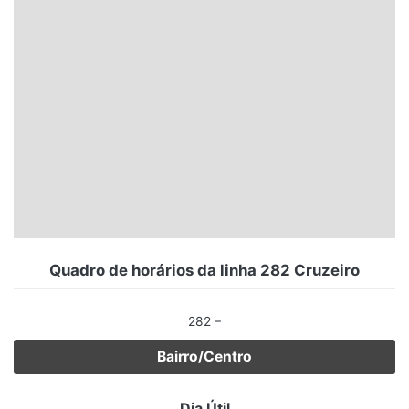
Santa Catarina
Rio Grande do Sul
Centro-Oeste
Nordeste
Norte
© 2026 Viva City Serviços Digitais Ltda. Todos os direitos reservados.
Quadro de horários da linha 282 Cruzeiro
282 –
Bairro/Centro
Dia Útil