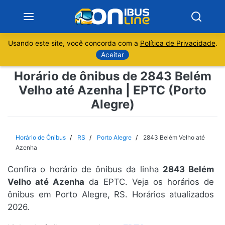
Usando este site, você concorda com a
Política de Privacidade
.
Notícias
Aceitar
Horário de ônibus de 2843 Belém
Sobre
Velho até Azenha | EPTC (Porto
Alegre)
Minas Gerais
São Paulo
Horário de Ônibus
RS
Porto Alegre
2843 Belém Velho até
Azenha
Rio de Janeiro
Confira o horário de ônibus da linha
2843 Belém
Velho até Azenha
da EPTC. Veja os horários de
Espírito Santo
ônibus em Porto Alegre, RS. Horários atualizados
2026.
Paraná