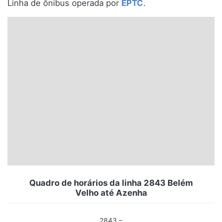
Linha de ônibus operada por
EPTC
.
Santa Catarina
Rio Grande do Sul
Centro-Oeste
Nordeste
Norte
© 2026 Viva City Serviços Digitais Ltda. Todos os direitos reservados.
Quadro de horários da linha 2843 Belém
Velho até Azenha
2843 –