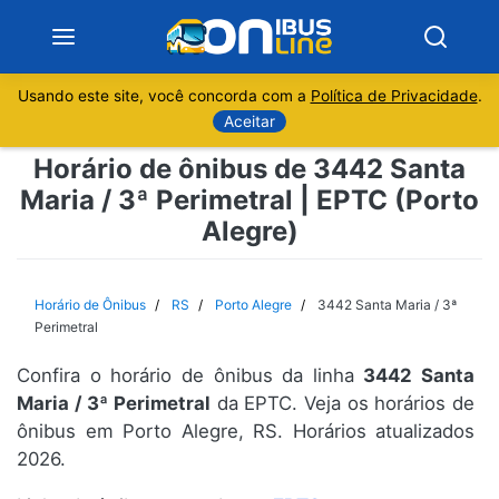
Usando este site, você concorda com a
Política de Privacidade
.
Notícias
Aceitar
Horário de ônibus de 3442 Santa
Sobre
Maria / 3ª Perimetral | EPTC (Porto
Alegre)
Minas Gerais
São Paulo
Horário de Ônibus
RS
Porto Alegre
3442 Santa Maria / 3ª
Perimetral
Rio de Janeiro
Confira o horário de ônibus da linha
3442 Santa
Maria / 3ª Perimetral
da EPTC. Veja os horários de
Espírito Santo
ônibus em Porto Alegre, RS. Horários atualizados
2026.
Paraná