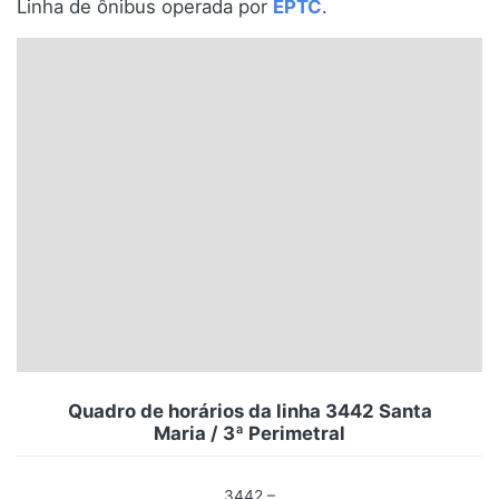
Linha de ônibus operada por
EPTC
.
Santa Catarina
Rio Grande do Sul
Centro-Oeste
Nordeste
Norte
© 2026 Viva City Serviços Digitais Ltda. Todos os direitos reservados.
Quadro de horários da linha 3442 Santa
Maria / 3ª Perimetral
3442 –