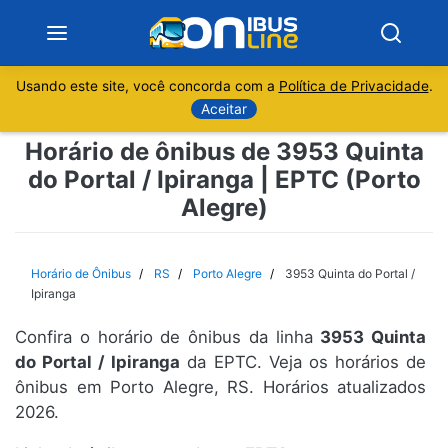
Usando este site, você concorda com a
Política de Privacidade
.
Notícias
Aceitar
Horário de ônibus de 3953 Quinta
Sobre
do Portal / Ipiranga | EPTC (Porto
Alegre)
Minas Gerais
São Paulo
Horário de Ônibus
RS
Porto Alegre
3953 Quinta do Portal /
Ipiranga
Rio de Janeiro
Confira o horário de ônibus da linha
3953 Quinta
do Portal / Ipiranga
da EPTC. Veja os horários de
Espírito Santo
ônibus em Porto Alegre, RS. Horários atualizados
2026.
Paraná