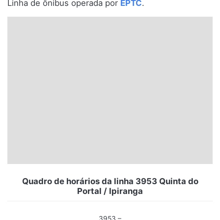
Linha de ônibus operada por
EPTC
.
Santa Catarina
Rio Grande do Sul
Centro-Oeste
Nordeste
Norte
© 2026 Viva City Serviços Digitais Ltda. Todos os direitos reservados.
Quadro de horários da linha 3953 Quinta do
Portal / Ipiranga
3953 –