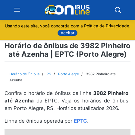
Usando este site, você concorda com a
Política de Privacidade
.
Notícias
Aceitar
Horário de ônibus de 3982 Pinheiro
Sobre
até Azenha | EPTC (Porto Alegre)
Minas Gerais
Horário de Ônibus
RS
Porto Alegre
3982 Pinheiro até
São Paulo
Azenha
Confira o horário de ônibus da linha
3982 Pinheiro
Rio de Janeiro
até Azenha
da EPTC. Veja os horários de ônibus
em Porto Alegre, RS. Horários atualizados 2026.
Espírito Santo
Linha de ônibus operada por
EPTC
.
Paraná