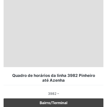
Santa Catarina
Rio Grande do Sul
Centro-Oeste
Nordeste
Norte
© 2026 Viva City Serviços Digitais Ltda. Todos os direitos reservados.
Quadro de horários da linha 3982 Pinheiro
até Azenha
3982 –
Bairro/Terminal