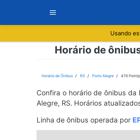
Usando est
Notícias
Horário de ônibus
Sobre
Horário de Ônibus
RS
Porto Alegre
476 Petróp
Minas Gerais
Confira o horário de ônibus da 
Alegre, RS. Horários atualizado
São Paulo
Linha de ônibus operada por
E
Rio de Janeiro