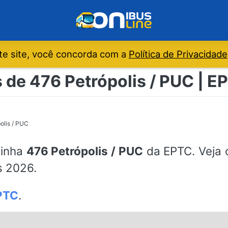
e site, você concorda com a
Política de Privacidade
 de 476 Petrópolis / PUC | E
olis / PUC
linha
476 Petrópolis / PUC
da EPTC. Veja 
s 2026.
PTC
.