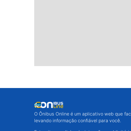
O Ônibus Online é um aplicativo web que faci
levando informação confiável para você.