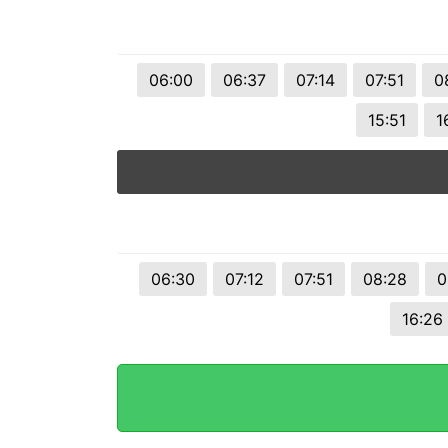
© 2026 Viva City Serviços Digitais Ltda. Todos os direitos reservado
06:00
06:37
07:14
07:51
0
15:51
1
06:30
07:12
07:51
08:28
0
16:26