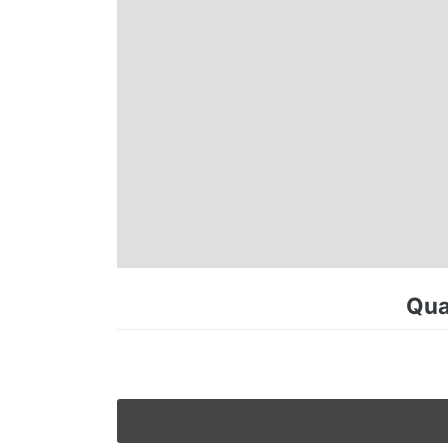
Espírito Santo
Paraná
Santa Catarina
Rio Grande do Sul
Centro-Oeste
Qua
Nordeste
Norte