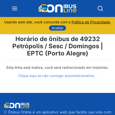
Usando este site, você concorda com a
Política de Privacidade
.
Notícias
Aceitar
Horário de ônibus de 49232
Sobre
Petrópolis / Sesc / Domingos |
EPTC (Porto Alegre)
Minas Gerais
São Paulo
Esta linha está inativa, você será redirecionado em instantes.
Clique aqui se não carregar automaticamente…
Rio de Janeiro
Espírito Santo
Paraná
O Ônibus Online é um aplicativo web que facilita sua vida com