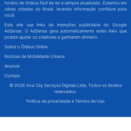
horário de ônibus fácil de ler e sempre atualizado. Estamos em
Santa Catarina
várias cidades do Brasil, levando informação confiável para
você.
Rio Grande do Sul
Este site usa links de intenções publicitária do Google
AdSense. O AdSense gera automaticamente estes links que
Centro-Oeste
podem ajudar os criadores a ganharem dinheiro.
Sobre o Ônibus Online
Nordeste
Notícias de Mobilidade Urbana
Anuncie
Norte
Contato
© 2026 Viva City Serviços Digitais Ltda. Todos os direitos reservados.
© 2026 Viva City Serviços Digitais Ltda. Todos os direitos
reservados.
Política de privacidade e Termos de Uso