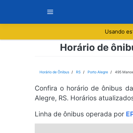
Usando est
Notícias
Horário de ônib
Sobre
Horário de Ônibus
RS
Porto Alegre
495 Manoel
Minas Gerais
Confira o horário de ônibus d
Alegre, RS. Horários atualizado
São Paulo
Linha de ônibus operada por
E
Rio de Janeiro