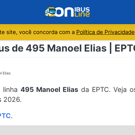
e site, você concorda com a
Política de Privacidade
us de 495 Manoel Elias | EPT
 Elias
a linha
495 Manoel Elias
da EPTC. Veja os
s 2026.
PTC
.