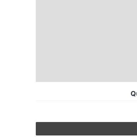
Espírito Santo
Paraná
Santa Catarina
Rio Grande do Sul
Centro-Oeste
Q
Nordeste
Norte