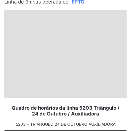
Linha de ônibus operada por
EPTC
.
Santa Catarina
Rio Grande do Sul
Centro-Oeste
Nordeste
Norte
© 2026 Viva City Serviços Digitais Ltda. Todos os direitos reservados.
Quadro de horários da linha 5203 Triângulo /
24 de Outubro / Auxiliadora
5203 – TRIANGULO 24 DE OUTUBRO AUXILIADORA