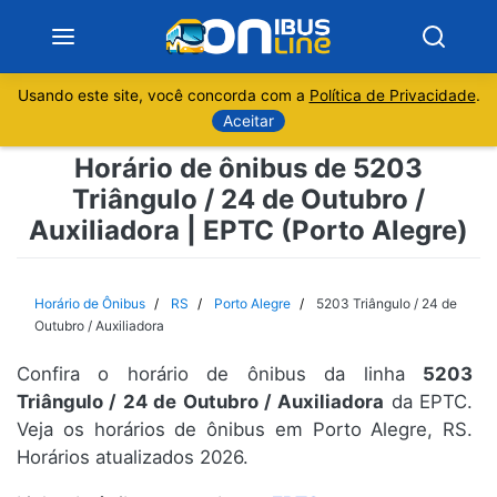
Usando este site, você concorda com a
Política de Privacidade
.
Notícias
Aceitar
Horário de ônibus de 5203
Sobre
Triângulo / 24 de Outubro /
Auxiliadora | EPTC (Porto Alegre)
Minas Gerais
São Paulo
Horário de Ônibus
RS
Porto Alegre
5203 Triângulo / 24 de
Outubro / Auxiliadora
Rio de Janeiro
Confira o horário de ônibus da linha
5203
Triângulo / 24 de Outubro / Auxiliadora
da EPTC.
Espírito Santo
Veja os horários de ônibus em Porto Alegre, RS.
Horários atualizados 2026.
Paraná