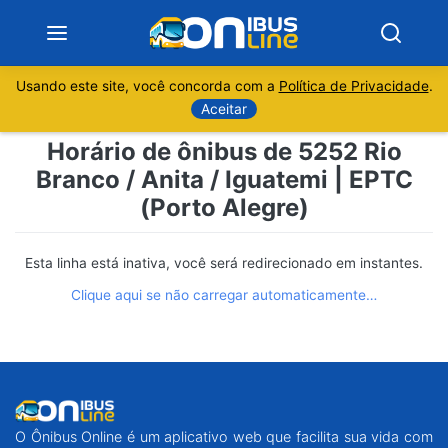
Usando este site, você concorda com a
Política de Privacidade
.
Notícias
Aceitar
Horário de ônibus de 5252 Rio
Sobre
Branco / Anita / Iguatemi | EPTC
(Porto Alegre)
Minas Gerais
São Paulo
Esta linha está inativa, você será redirecionado em instantes.
Clique aqui se não carregar automaticamente…
Rio de Janeiro
Espírito Santo
Paraná
O Ônibus Online é um aplicativo web que facilita sua vida com