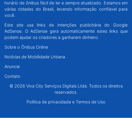
horário de ônibus fácil de ler e sempre atualizado. Estamos em
Santa Catarina
várias cidades do Brasil, levando informação confiável para
você.
Rio Grande do Sul
Este site usa links de intenções publicitária do Google
AdSense. O AdSense gera automaticamente estes links que
Centro-Oeste
podem ajudar os criadores a ganharem dinheiro.
Sobre o Ônibus Online
Nordeste
Notícias de Mobilidade Urbana
Anuncie
Norte
Contato
© 2026 Viva City Serviços Digitais Ltda. Todos os direitos reservados.
© 2026 Viva City Serviços Digitais Ltda. Todos os direitos
reservados.
Política de privacidade e Termos de Uso