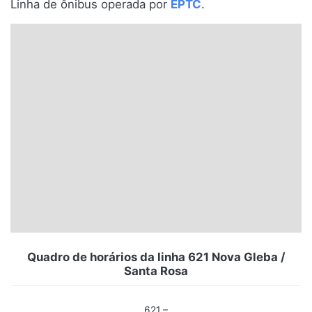
Linha de ônibus operada por
EPTC
.
Santa Catarina
Rio Grande do Sul
Centro-Oeste
Nordeste
Norte
© 2026 Viva City Serviços Digitais Ltda. Todos os direitos reservados.
Quadro de horários da linha 621 Nova Gleba /
Santa Rosa
621 –