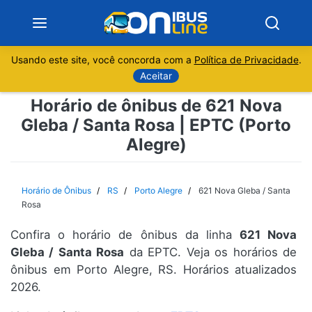
Usando este site, você concorda com a
Política de Privacidade
.
Notícias
Aceitar
Horário de ônibus de 621 Nova
Sobre
Gleba / Santa Rosa | EPTC (Porto
Alegre)
Minas Gerais
São Paulo
Horário de Ônibus
RS
Porto Alegre
621 Nova Gleba / Santa
Rosa
Rio de Janeiro
Confira o horário de ônibus da linha
621 Nova
Gleba / Santa Rosa
da EPTC. Veja os horários de
Espírito Santo
ônibus em Porto Alegre, RS. Horários atualizados
2026.
Paraná