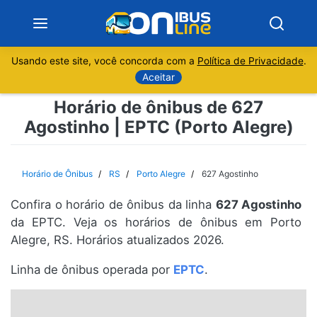
Usando este site, você concorda com a
Política de Privacidade
.
Notícias
Aceitar
Horário de ônibus de 627
Sobre
Agostinho | EPTC (Porto Alegre)
Minas Gerais
Horário de Ônibus
RS
Porto Alegre
627 Agostinho
São Paulo
Confira o horário de ônibus da linha
627 Agostinho
Rio de Janeiro
da EPTC. Veja os horários de ônibus em Porto
Alegre, RS. Horários atualizados 2026.
Espírito Santo
Linha de ônibus operada por
EPTC
.
Paraná