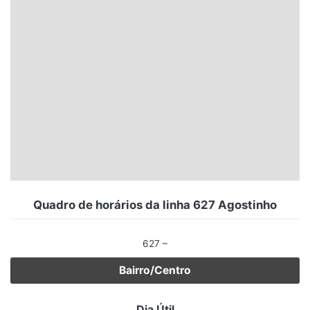
Santa Catarina
Rio Grande do Sul
Centro-Oeste
Nordeste
Norte
© 2026 Viva City Serviços Digitais Ltda. Todos os direitos reservados.
Quadro de horários da linha 627 Agostinho
627 –
Bairro/Centro
Dia Útil