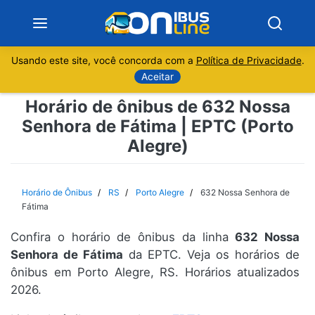
Usando este site, você concorda com a
Política de Privacidade
.
Notícias
Aceitar
Horário de ônibus de 632 Nossa
Sobre
Senhora de Fátima | EPTC (Porto
Alegre)
Minas Gerais
São Paulo
Horário de Ônibus
RS
Porto Alegre
632 Nossa Senhora de
Fátima
Rio de Janeiro
Confira o horário de ônibus da linha
632 Nossa
Senhora de Fátima
da EPTC. Veja os horários de
Espírito Santo
ônibus em Porto Alegre, RS. Horários atualizados
2026.
Paraná