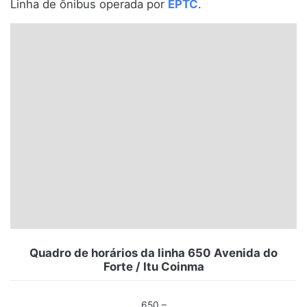
Linha de ônibus operada por
EPTC
.
Santa Catarina
Rio Grande do Sul
Centro-Oeste
Nordeste
Norte
© 2026 Viva City Serviços Digitais Ltda. Todos os direitos reservados.
Quadro de horários da linha 650 Avenida do
Forte / Itu Coinma
650 –