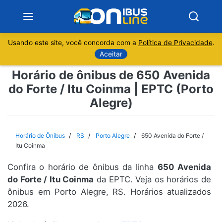
Usando este site, você concorda com a
Política de Privacidade
.
Notícias
Aceitar
Horário de ônibus de 650 Avenida
Sobre
do Forte / Itu Coinma | EPTC (Porto
Alegre)
Minas Gerais
São Paulo
Horário de Ônibus
RS
Porto Alegre
650 Avenida do Forte /
Itu Coinma
Rio de Janeiro
Confira o horário de ônibus da linha
650 Avenida
do Forte / Itu Coinma
da EPTC. Veja os horários de
Espírito Santo
ônibus em Porto Alegre, RS. Horários atualizados
2026.
Paraná